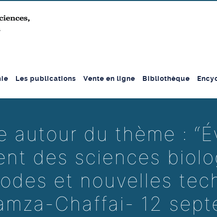
ie
Les publications
Vente en ligne
Bibliothèque
Encyc
 autour du thème : “É
ent des sciences biolo
des et nouvelles tech
amza-Chaffai- 12 sep