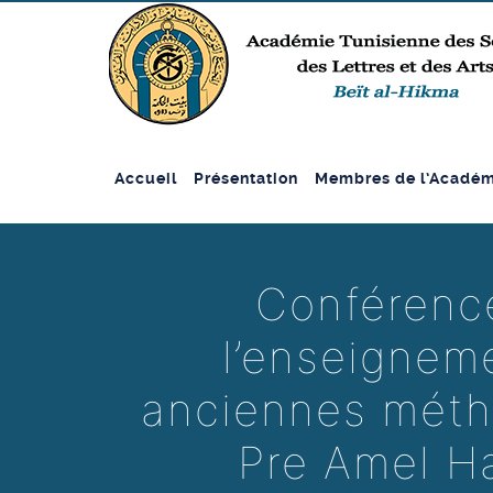
Accueil
Présentation
Membres de l’Académ
Conférence
l’enseignem
anciennes métho
Pre Amel H