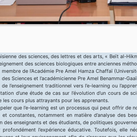
ienne des sciences, des lettres et des arts, « Beït al-Hik
eignement des sciences biologiques entre anciennes métho
 et membre de l’Académie Pre Amel Hamza Chaffaï (Universit
 des Sciences et l’académicienne Pre Amel Benammar-Gaaï
n de l’enseignement traditionnel vers l’e-learning ou l’appr
tion d’une étude de cas sur l’évolution d’un cours de scien
e les cours plus attrayants pour les apprenants.
ler que l’e-learning est un processus qui peut offrir de 
 et constantes, notamment en matière d’analyse des besoi
on des enseignants et des étudiants, de politiques gouvernem
er profondément l’expérience éducative. Toutefois, elle né
oyens et leur environnement afin de s’assurer que les résu