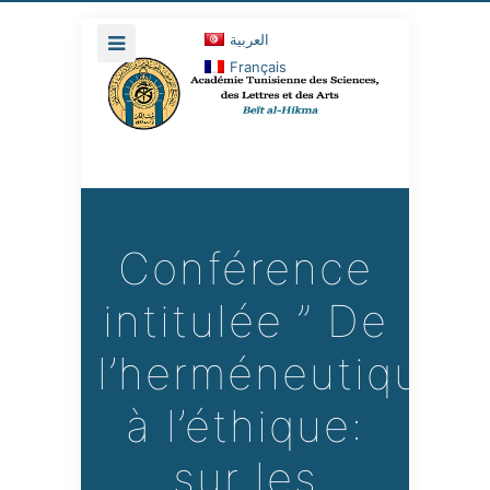
العربية
Français
Conférence
intitulée ” De
l’herméneutique
à l’éthique:
sur les