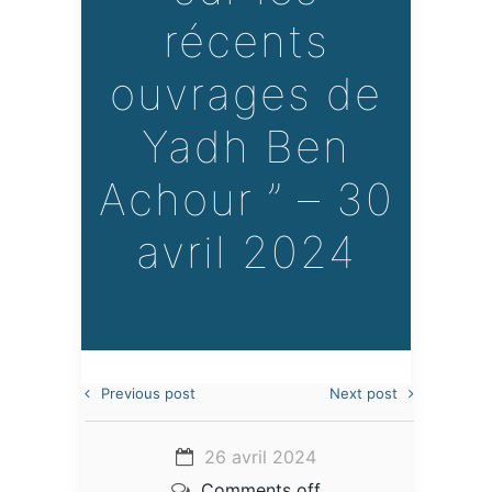
récents
ouvrages de
Yadh Ben
Achour ” – 30
avril 2024
Previous post
Next post
26 avril 2024
Comments off