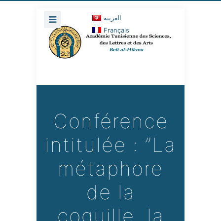
العربية
Français
Conférence
intitulée : ”La
métaphore
de la
coquille, la