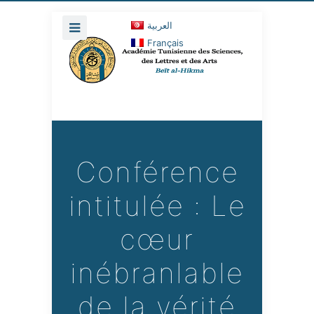
العربية
Français
Conférence
intitulée : Le
cœur
inébranlable
de la vérité