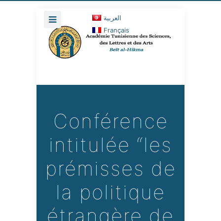
العربية
Français
Conférence
intitulée “les
prémisses de
la politique
étrangère de