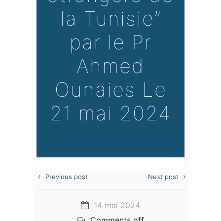
la Tunisie”
par le Pr
Ahmed
Ounaies Le
21 mai 2024
Previous post
Next post
14 mai 2024
Comments off