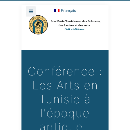
Français
Conférence :
Les Arts en
Tunisie à
l'époque
antique :