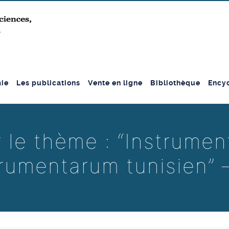
ie
Les publications
Vente en ligne
Bibliothèque
Encyc
 le thème : “Instrumen
trumentarum tunisien” 