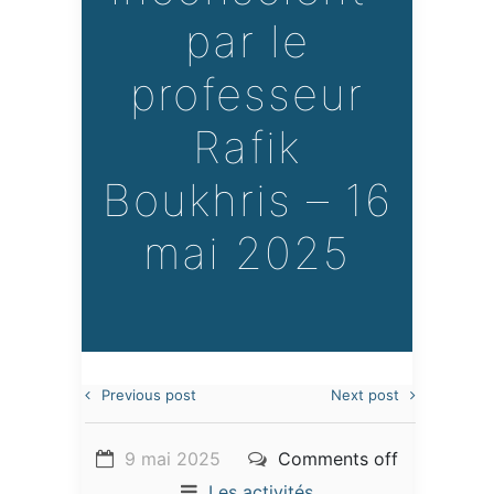
par le
professeur
Rafik
Boukhris – 16
mai 2025
Previous post
Next post
9 mai 2025
Comments off
Les activités