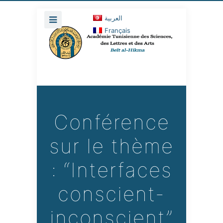
العربية
Français
Conférence
sur le thème
: “Interfaces
conscient-
inconscient”