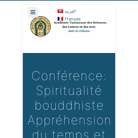
العربية
Français
Conférence:
Spiritualité
bouddhiste
Appréhension
du temps et