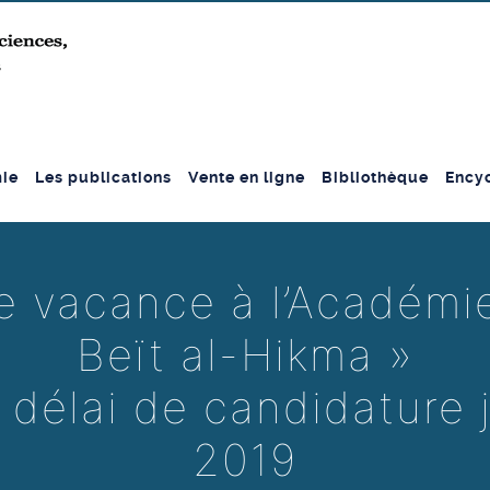
ie
Les publications
Vente en ligne
Bibliothèque
Encyc
e vacance à l’Académi
Beït al-Hikma »
 délai de candidature j
2019