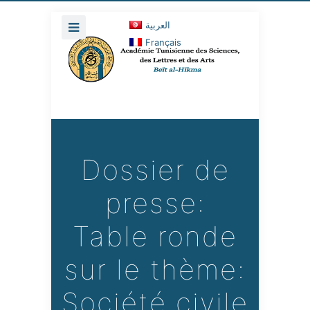
العربية
Français
Dossier de
presse:
Table ronde
sur le thème:
Société civile