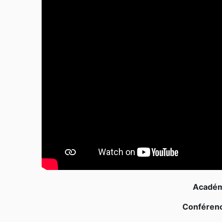
Académi
Conférenc