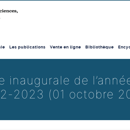
ie
Les publications
Vente en ligne
Bibliothèque
Encyc
e inaugurale de l’ann
2-2023 (01 octobre 2