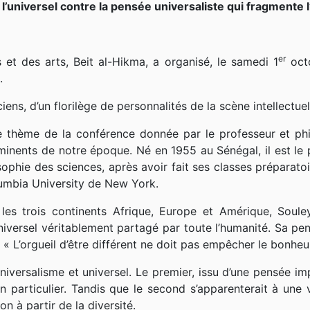
l’universel contre la pensée universaliste qui fragmente 
er
 et des arts, Beit al-Hikma, a organisé, le samedi 1
octo
.
ns, d’un florilège de personnalités de la scène intellectuel
t le thème de la conférence donnée par le professeur et p
inents de notre époque. Né en 1955 au Sénégal, il est le 
osophie des sciences, après avoir fait ses classes préparato
lumbia University de New York.
es trois continents Afrique, Europe et Amérique, Soul
niversel véritablement partagé par toute l’humanité. Sa pe
« L’orgueil d’être différent ne doit pas empêcher le bonheu
universalisme et universel. Le premier, issu d’une pensée 
un particulier. Tandis que le second s’apparenterait à une 
n à partir de la diversité.