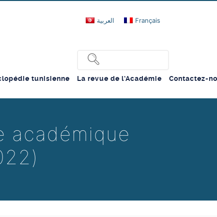
العربية
Français
lopédie tunisienne
La revue de l’Académie
Contactez-n
ée académique
022)