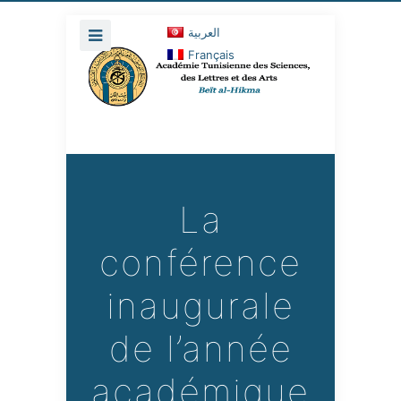
العربية
Français
La
conférence
inaugurale
de l’année
académique