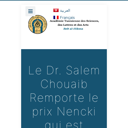
العربية
Français
Le Dr. Salem
Chouaib
Remporte le
prix Nencki
qui est