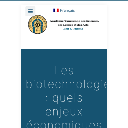
Français
Les
biotechnologies
: quels
enjeux
économiques