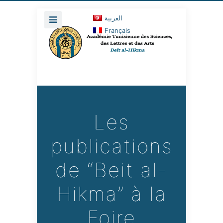
العربية
Français
Les
publications
de “Beit al-
Hikma” à la
Foire