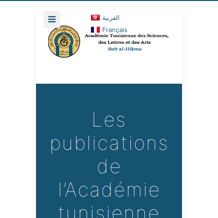
العربية
Français
Les
publications
de
l’Académie
tunisienne