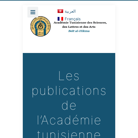
العربية
Français
Les
publications
de
l’Académie
tunisienne