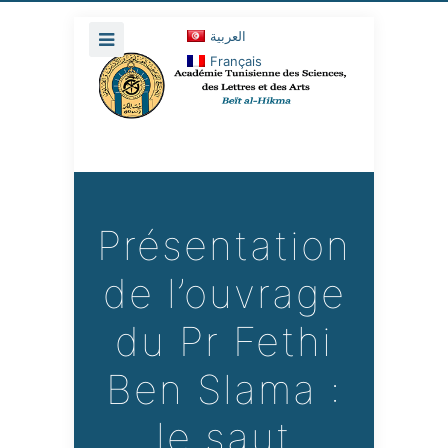
العربية
Français
Présentation
de l’ouvrage
du Pr Fethi
Ben Slama :
le saut