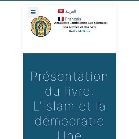
العربية
Français
Présentation
du livre:
L'Islam et la
démocratie
Une