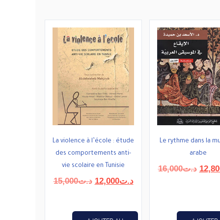
La violence à l’école : étude
Le rythme dans la m
des comportements anti-
arabe
vie scolaire en Tunisie
Le
16,000
د.ت
12,80
prix
Le
Le
15,000
د.ت
12,000
د.ت
initial
prix
prix
était :
initial
actuel
était :
est :