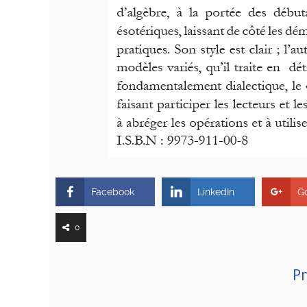
Facebook
LinkedIn
G
0
Pr