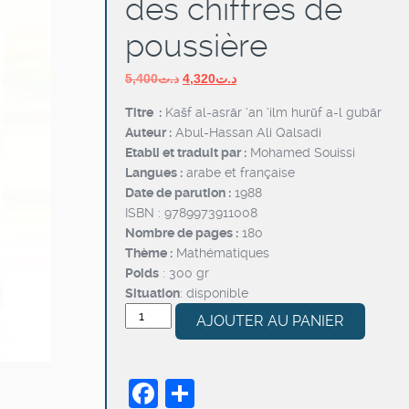
des chiffres de
poussière
Le
Le
5,400
د.ت
4,320
د.ت
prix
prix
Titre :
Kašf al-asrār ‘an ‘ilm hurūf a-l gubār
initial
actuel
Auteur :
Abul-Hassan Ali Qalsadi
était :
est :
Etabli et traduit par :
Mohamed Souissi
د.ت4,320.
د.ت5,400.
Langues :
arabe et française
Date de parution :
1988
ISBN : 9789973911008
Nombre de pages :
180
Thème :
Mathématiques
Poids
: 300 gr
Situation
: disponible
quantité
AJOUTER AU PANIER
de
Déchiffrement
des
Facebook
Partager
secrets