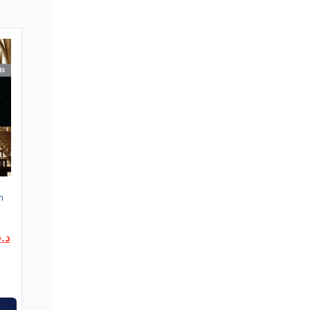
n
Le
د.
prix
actuel
est :
د.ت10,400.
د.ت13,000.