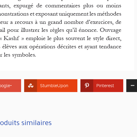
oogle+
StumbleUpon
Pinterest
oduits similaires