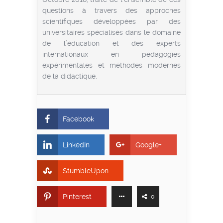
questions à travers des approches
scientifiques développées par des
universitaires spécialisés dans le domaine
de l’éducation et des experts
internationaux en pédagogies
expérimentales et méthodes modernes
de la didactique.
Facebook
LinkedIn
Google+
StumbleUpon
Pinterest
0