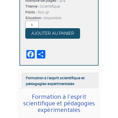
Nombre de pages :
304
Thème :
Scientifique
Poids :
600 gr
Situation :
disponible
quantité
de
AJOUTER AU PANIER
Formation
à
l’esprit
Facebook
Partager
scientifique
et
pédagogies
expérimentales
Formation à l’esprit scientifique et
pédagogies expérimentales
Formation à l’esprit
scientifique et pédagogies
expérimentales