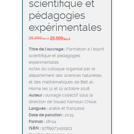
scientifique et
pédagogies
expérimentales
Le
Le
25,000
د.ت
20,000
د.ت
prix
prix
Titre de l’ouvrage :
Formation à l’esprit
initial
actuel
scientifique et pédagogies
était :
est :
expérimentales
د.ت20,000.
د.ت25,000.
Actes du colloque organisé par le
département des sciences naturelles
et des mathématiques de Beït al-
Hikma les 11 et 12 octobre 2018
Auteur :
ouvrage collectif sous la
direction de Souad Kamoun Chouk
Langues :
arabe et française
Date de parution :
2019
Format :
16×24
ISBN :
9789973491923