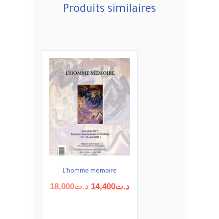
Produits similaires
L’homme mémoire
Le
Le
18,000
د.ت
14,400
د.ت
prix
prix
initial
actuel
était :
est :