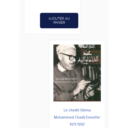
د.ت14,400.
د.ت18,000.
AJOUTER AU
PANIER
Le cheikh Uléma
Mohammed Chadli Enneifer
1911-1997