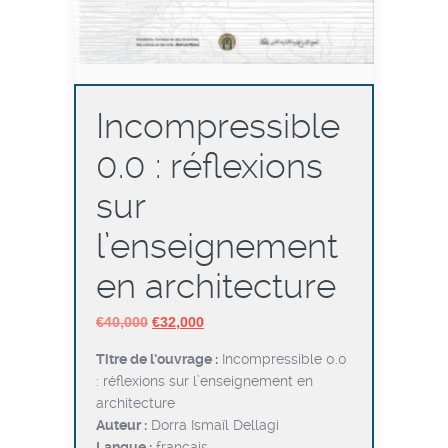
Incompressible
0.0 : réflexions
sur
l’enseignement
en architecture
Le
Le
€
40,000
€
32,000
prix
prix
Titre de l’ouvrage :
Incompressible 0.0
initial
actuel
: réflexions sur l’enseignement en
était :
est :
architecture
€40,000.
€32,000.
Auteur :
Dorra Ismaïl Dellagi
Langue :
français