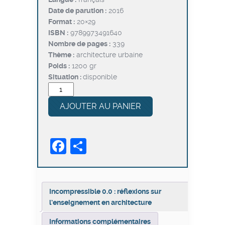
Date de parution :
2016
Format :
20×29
ISBN :
9789973491640
Nombre de pages :
339
Thème :
architecture urbaine
Poids :
1200 gr
Situation :
disponible
quantité
de
AJOUTER AU PANIER
Incompressible
0.0
:
Facebook
Partager
réflexions
sur
l’enseignement
en
architecture
Incompressible 0.0 : réflexions sur
l’enseignement en architecture
Informations complémentaires