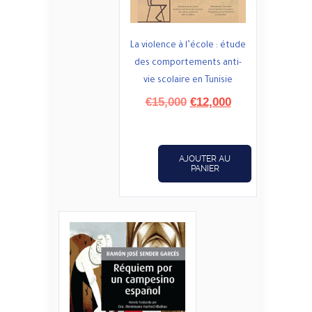
La violence à l’école : étude
des comportements anti-
vie scolaire en Tunisie
Le
Le
€
15,000
€
12,000
prix
prix
initial
actuel
était :
est :
AJOUTER AU
€15,000.
€12,000.
PANIER