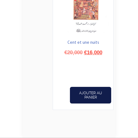
Cent et une nuits
Le
Le
€
20,000
€
16,000
prix
prix
initial
actuel
était :
est :
€20,000.
€16,000.
AJOUTER AU
PANIER