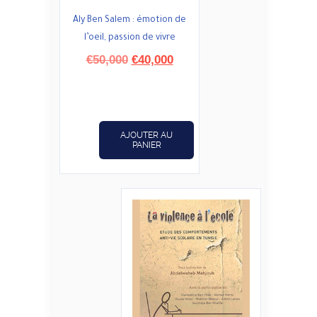
Aly Ben Salem : émotion de
l’oeil, passion de vivre
Le
Le
€
50,000
€
40,000
prix
prix
initial
actuel
était :
est :
€50,000.
€40,000.
AJOUTER AU
PANIER