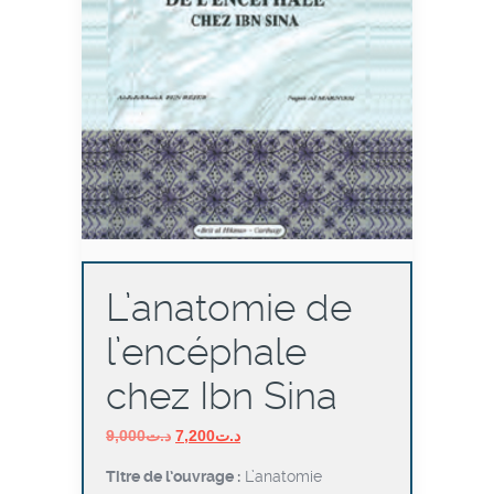
L’anatomie de
l’encéphale
chez Ibn Sina
Le
Le
9,000
د.ت
7,200
د.ت
prix
prix
Titre de l’ouvrage :
L’anatomie
initial
actuel