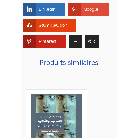
LinkedIn
Google+
StumbleUpon
Pinterest
0
Produits similaires