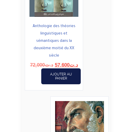
Anthologie des théories
linguistiques et
sémantiques dans la
deuxième moitié du XX
siècle
Le
Le
72,000
د.ت
57,600
د.ت
prix
prix
AJOUTER AU
initial
actuel
PANIER
était :
est :
د.ت57,600.
د.ت72,000.