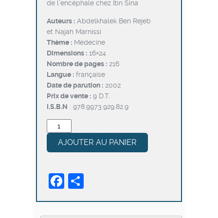
de l’encéphale chez Ibn Sina
était :
est :
د.ت7,200.
د.ت9,000.
Auteurs :
Abdelkhalek Ben Rejeb
et Najah Marnissi
Thème :
Médecine
Dimensions :
16×24
Nombre de pages :
216
Langue :
française
Date de parution :
2002
Prix de vente :
9 D.T.
I.S.B.N
: 978.9973.929.82.9
quantité
de
AJOUTER AU PANIER
L’anatomie
de
l’encéphale
Facebook
Partager
chez
Ibn
Sina