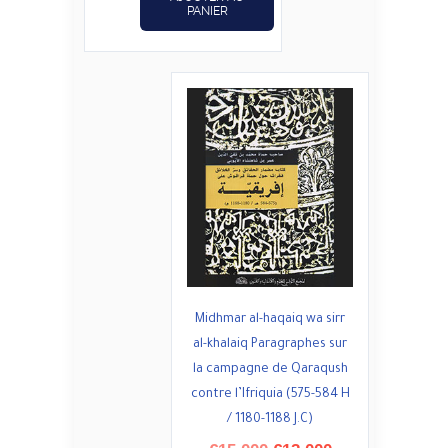
PANIER
Midhmar al-haqaiq wa sirr
al-khalaiq Paragraphes sur
la campagne de Qaraqush
contre l’Ifriquia (575-584 H
/ 1180-1188 J.C)