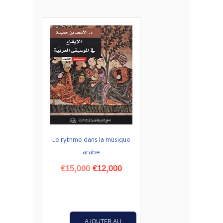
Le rythme dans la musique
arabe
Le
Le
€
15,000
€
12,000
prix
prix
initial
actuel
était :
est :
€15,000.
€12,000.
AJOUTER AU