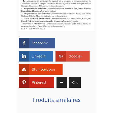
Facebook
LinkedIn
Google+
StumbleUpon
Pinterest
0
Produits similaires