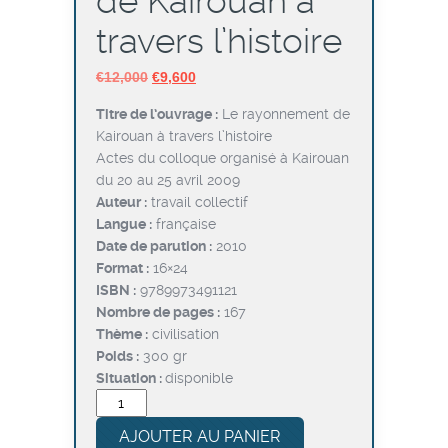
de Kairouan à
travers l’histoire
Le
Le
€
12,000
€
9,600
prix
prix
Titre de l’ouvrage :
Le rayonnement de
initial
actuel
Kairouan à travers l’histoire
était :
est :
Actes du colloque organisé à Kairouan
€12,000.
€9,600.
du 20 au 25 avril 2009
Auteur :
travail collectif
Langue :
française
Date de parution :
2010
Format :
16×24
ISBN :
9789973491121
Nombre de pages :
167
Thème :
civilisation
Poids :
300 gr
Situation :
disponible
quantité
de
AJOUTER AU PANIER
Le