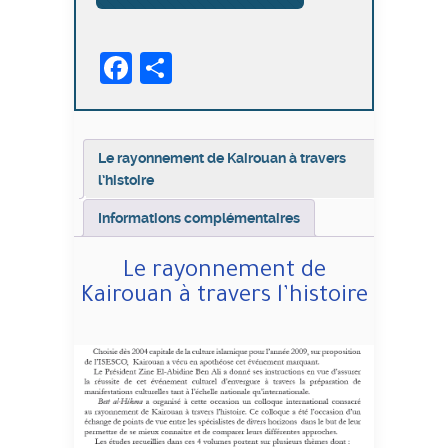
rayonnement
de
Facebook
Partager
Kairouan
à
travers
l’histoire
Le rayonnement de Kairouan à travers
l’histoire
Informations complémentaires
Le rayonnement de
Kairouan à travers l’histoire