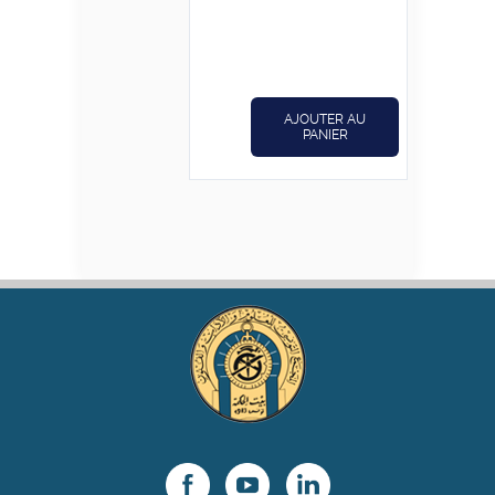
initial
actuel
était :
est :
€15,000.
€12,000.
AJOUTER AU
PANIER