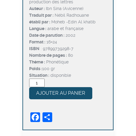
production des lettres
était :
est :
Auteur :
Ibn Sina (Avicenne)
د.ت3,600.
د.ت4,500.
Traduit par :
Nébil Radhouane
établi par :
Moheb -Edin Al khatib
Langue :
arabe et française
Date de parution :
2002
Format :
16×24
ISBN
: 97899739298-7
Nombre de pages :
80
Thème :
Phonétique
Poids :
100 gr
Situation :
disponible
quantité
de
AJOUTER AU PANIER
Les
causes
de
Facebook
Partager
la
production
des
lettres