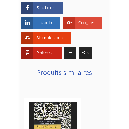
Facebook
LinkedIn
Google+
StumbleUpon
Pinterest
0
Produits similaires