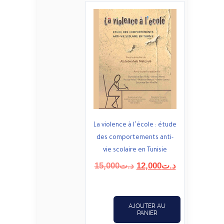
La violence à l’école : étude
des comportements anti-
vie scolaire en Tunisie
Le
Le
15,000
د.ت
12,000
د.ت
prix
prix
initial
actuel
était :
est :
AJOUTER AU
د.ت12,000.
د.ت15,000.
PANIER