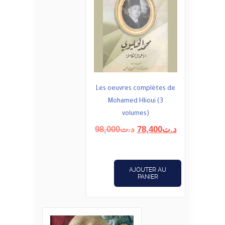
Les oeuvres complètes de
Mohamed Hlioui (3
volumes)
Le
Le
98,000
د.ت
78,400
د.ت
prix
prix
initial
actuel
était :
est :
AJOUTER AU
د.ت78,400.
د.ت98,000.
PANIER