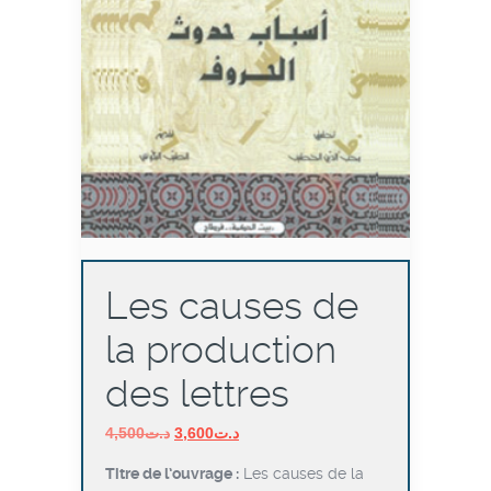
Les causes de
la production
des lettres
Le
Le
4,500
د.ت
3,600
د.ت
prix
prix
Titre de l’ouvrage :
Les causes de la
initial
actuel