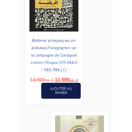
Midhmar al-haqaiq wa sirr
al-khalaiq Paragraphes sur
la campagne de Qaraqush
contre l’Ifriquia (575-584 H
/ 1180-1188 J.C)
Le
Le
14,500
د.ت
11,600
د.ت
prix
prix
AJOUTER AU
initial
actuel
PANIER
était :
est :
د.ت11,600.
د.ت14,500.