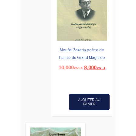
Moufdi Zakaria poète de
l’unité du Grand Maghreb
Le
Le
10,000
د.ت
8,000
د.ت
prix
prix
initial
actuel
était :
est :
د.ت8,000.
د.ت10,000.
AJOUTER AU
PANIER