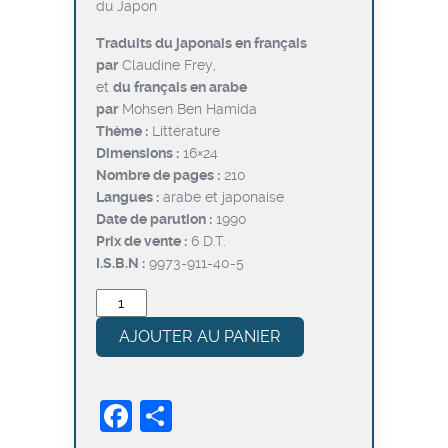
du Japon
était :
est :
د.ت4,800.
د.ت6,000.
Traduits du japonais en français
par
Claudine Frey,
et
du français en arabe
par
Mohsen Ben Hamida
Thème :
Littérature
Dimensions :
16×24
Nombre de pages :
210
Langues :
arabe et japonaise
Date de parution :
1990
Prix de vente :
6 D.T.
I.S.B.N :
9973-911-40-5
quantité
de
AJOUTER AU PANIER
Les
cent
poèmes
Facebook
Partager
du
Japon