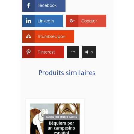
Facebook
LinkedIn
Google+
StumbleUpon
Pinterest
0
Produits similaires