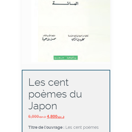
Les cent
poèmes du
Japon
Le
Le
6,000
د.ت
4,800
د.ت
prix
prix
Titre de l’ouvrage :
Les cent poèmes
initial
actuel