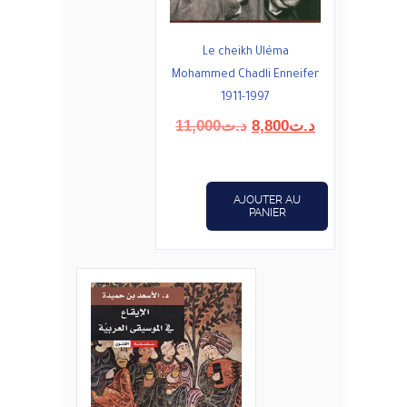
Le cheikh Uléma
Mohammed Chadli Enneifer
1911-1997
Le
Le
11,000
د.ت
8,800
د.ت
prix
prix
initial
actuel
était :
est :
AJOUTER AU
د.ت8,800.
د.ت11,000.
PANIER