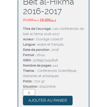
Beit al-Hikma
2016-2017
Le
Le
24,000
د.ت
19,200
د.ت
prix
prix
Titre de l’ouvrage :
Les conférences de
initial
actuel
beit al hikma 2016-2017
était :
est :
Auteur :
Ouvrage collectif
د.ت19,200.
د.ت24,000.
Langue :
arabe et français
Date de parution :
2018
Format :
16×24
ISBN :
9789973491848
Nombre de pages:
442
Thème :
Conférences Scientifique,
littéraires et artistiques
Poids :
700 gr
Situation :
disponible
quantité
de
AJOUTER AU PANIER
Les