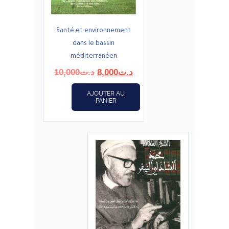
Santé et environnement
dans le bassin
méditerranéen
Le
Le
10,000
د.ت
8,000
د.ت
prix
prix
initial
actuel
AJOUTER AU
PANIER
était :
est :
د.ت8,000.
د.ت10,000.