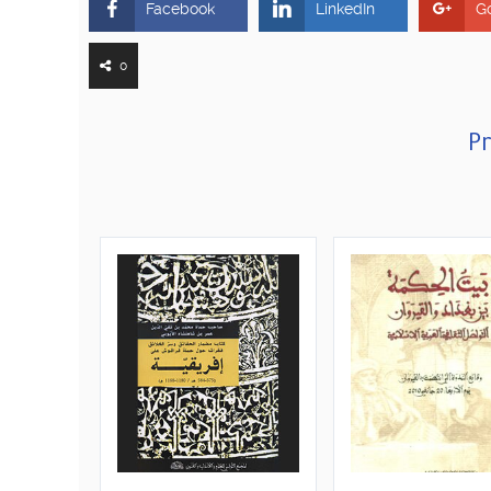
Facebook
LinkedIn
G
0
Pr