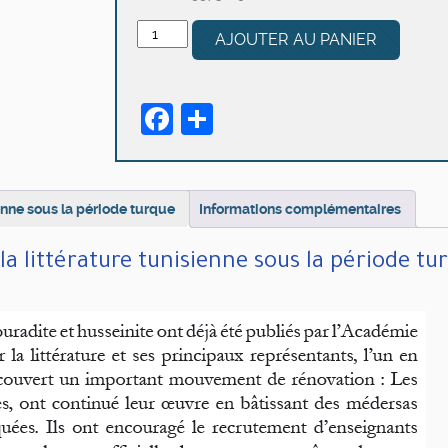
quantité
AJOUTER AU PANIER
de
Les
principaux
Facebook
Partager
représentants
de
la
littérature
tunisienne
ienne sous la période turque
Informations complémentaires
sous
la
la littérature tunisienne sous la période tu
période
turque