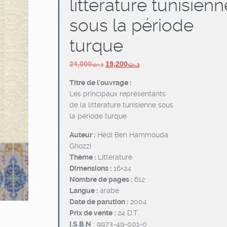
littérature tunisienn
sous la période
turque
Le
Le
24,000
د.ت
19,200
د.ت
prix
prix
Titre de l’ouvrage :
initial
actuel
Les principaux représentants
était :
est :
de la littérature tunisienne sous
د.ت19,200.
د.ت24,000.
la période turque
Auteur :
Hédi Ben Hammouda
Ghozzi
Thème :
Littérature
Dimensions :
16×24
Nombre de pages :
612
Langue :
arabe
Date de parution :
2004
Prix de vente :
24 D.T.
I.S.B.N
: 9973-49-001-0