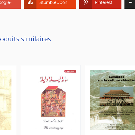
oogle+
StumbleUpon
Pinterest
oduits similaires