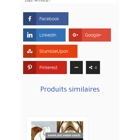
Facebook
LinkedIn
Google+
StumbleUpon
Pinterest
0
Produits similaires