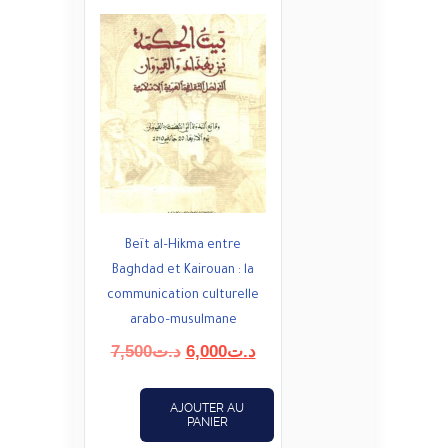
Beït al–Hikma entre
Baghdad et Kairouan : la
communication culturelle
arabo–musulmane
Le
Le
7,500
د.ت
6,000
د.ت
prix
prix
initial
actuel
AJOUTER AU
était :
est :
PANIER
د.ت6,000.
د.ت7,500.