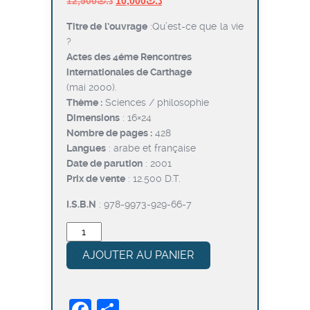
12,500
د.ت
10,000
د.ت
prix
prix
Titre de l’ouvrage
:Qu’est-ce que la vie
initial
actuel
?
était :
est :
Actes des 4éme Rencontres
د.ت10,000.
د.ت12,500.
internationales de Carthage
(mai 2000).
Thème :
Sciences / philosophie
Dimensions
: 16×24
Nombre de pages :
428
Langues
: arabe et française
Date de parution
: 2001
Prix de vente
: 12.500 D.T.
I.S.B.N
: 978-9973-929-66-7
quantité
de
AJOUTER AU PANIER
Qu’est-
ce
que
Facebook
Partager
la