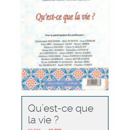
Qu’est-ce que
la vie ?
Le
Le