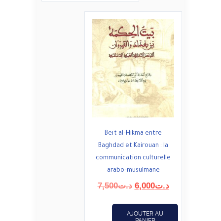
Beït al–Hikma entre
Baghdad et Kairouan : la
communication culturelle
arabo–musulmane
Le
Le
7,500
د.ت
6,000
د.ت
prix
prix
initial
actuel
AJOUTER AU
était :
est :
PANIER