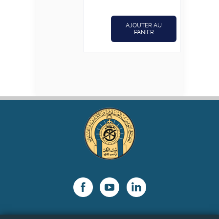
était :
est :
€50,000.
€40,000.
AJOUTER AU
PANIER