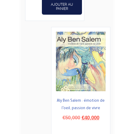
AJOUTER AU
PANIER
Aly Ben Salem : émotion de
l’oeil, passion de vivre
Le
Le
€
50,000
€
40,000
prix
prix
initial
actuel