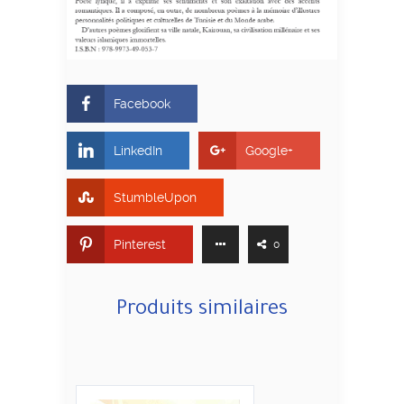
Facebook
LinkedIn
Google+
StumbleUpon
Pinterest
0
Produits similaires