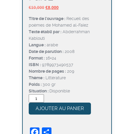
Le
Le
€
10,000
€
8,000
prix
prix
Titre de l’ouvrage :
Recueil des
initial
actuel
poèmes de Mohamed al-Faïez
était :
est :
Texte établi par :
Abderrahman
€10,000.
€8,000.
Kablouti
Langue :
arabe
Date de parution :
2008
Format :
16×24
ISBN :
9789973490537
Nombre de pages :
209
Thème :
Littérature
Poids :
300 gr
Situation :
Disponible
quantité
de
AJOUTER AU PANIER
Recueil
des
poèmes
Facebook
Partager
de