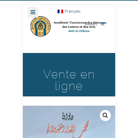
Français
Basket
Vente en
ligne