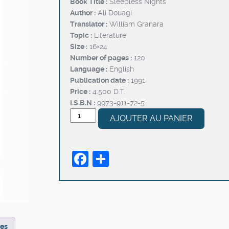
Book Title :
Sleepless Nights
initial
actuel
Author :
Ali Douagi
était :
est :
Translator :
William Granara
د.ت3,600.
د.ت4,500.
Topic :
Literature
Size :
16×24
Number of pages :
120
Language :
English
Publication date :
1991
Price :
4.500 D.T.
I.S.B.N :
9973-911-72-5
quantité
AJOUTER AU PANIER
de
SLEEPLESS
NIGHTS
Facebook
Partager
res