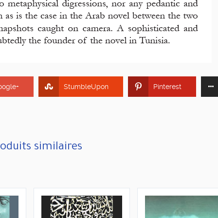
oogle+
StumbleUpon
Pinterest
oduits similaires