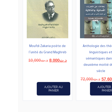
Moufdi Zakaria poète de
Anthologie des thé
l’unité du Grand Maghreb
linguistiques e
sémantiques dans
Le
Le
10,000
د.ت
8,000
د.ت
prix
prix
deuxième moitié d
initial
actuel
siècle
était :
est :
Le
72,000
د.ت
57,60
د.ت8,000.
د.ت10,000.
prix
AJOUTER AU
AJOUTER
initial
PANIER
PANIER
était :