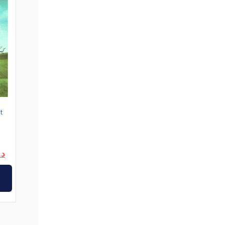
t
Le
د.
prix
actuel
est :
د.ت8,000.
د.ت10,000.