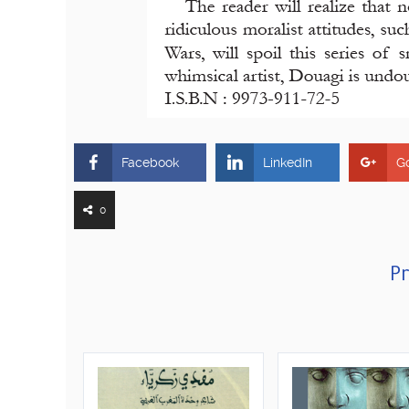
Facebook
LinkedIn
G
0
Pr