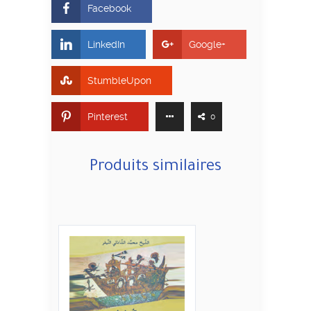
Facebook
LinkedIn
Google+
StumbleUpon
Pinterest
0
Produits similaires