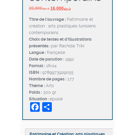
Le
Le
20,000
د.ت
16,000
د.ت
prix
prix
Titre de l’ouvrage :
Patrimoine et
initial
actuel
création : arts plastiques tunisiens
était :
est :
contemporains
د.ت16,000.
د.ت20,000.
Choix de textes et d’illustrations
présentés :
par Rachida Triki
Langue :
française
Date de parution :
1992
Format :
16×24
ISBN :
9789973929055
Nombre de pages :
177
Thème :
Arts
Poids :
300 gr
Situation :
épuisé
Facebook
Partager
Patrimoine et Création: arts plastiques