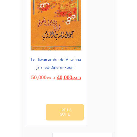
Le diwan arabe de Mawlana
Jalal ed-Dine ar-Roumi
Le
Le
50,000
د.ت
40,000
د.ت
prix
prix
initial
actuel
était :
est :
د.ت40,000.
د.ت50,000.
LIRE LA
SUITE