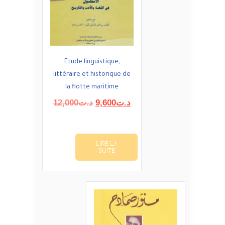
Etude linguistique,
littéraire et historique de
la flotte maritime
Le
Le
12,000
د.ت
9,600
د.ت
prix
prix
initial
actuel
était :
est :
LIRE LA
د.ت9,600.
د.ت12,000.
SUITE