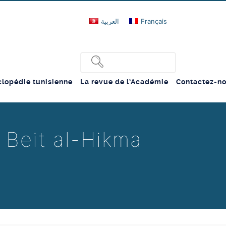
العربية
Français
lopédie tunisienne
La revue de l’Académie
Contactez-n
 Beit al-Hikma