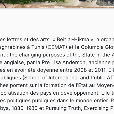
s lettres et des arts, « Beit al-Hikma », a orga
Maghrébines à Tunis (CEMAT) et le Columbia Glo
 : the changing purposes of the State in the A
 anglaise, par la Pre Lisa Anderson, ancienne p
ès en avoir été doyenne entre 2008 et 2011. El
 publiques (School of International and Public Af
hes portent sur la formation de l’État au Moyen
cratisation des pays en développement. Elle tr
 les politiques publiques dans le monde entier. 
ibya, 1830-1980 et Pursuing Truth, Exercising 