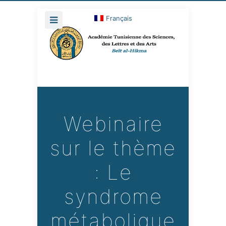
Français
Webinaire
sur le thème
: Le
syndrome
métabolique