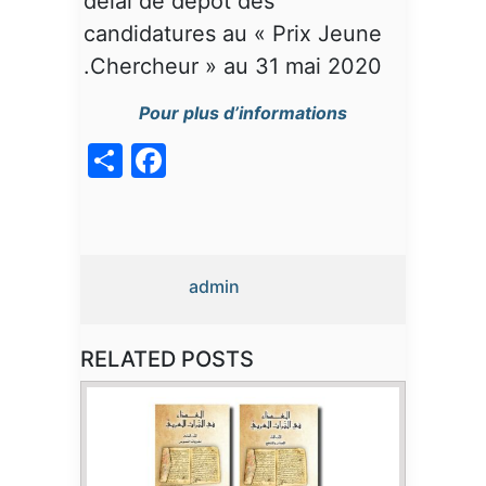
délai de dépôt des
candidatures au « Prix Jeune
Chercheur » au 31 mai 2020.
Pour plus d’informations
acebook
Share
admin
RELATED POSTS