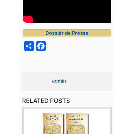
Dossier de Presse
acebook
Share
admin
RELATED POSTS