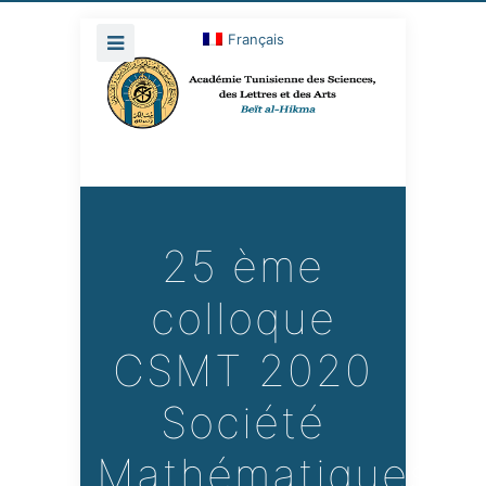
Français
25 ème
colloque
CSMT 2020
Société
Mathématiques