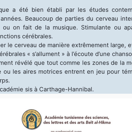
ique a été bien établi par les études conte
s années. Beaucoup de parties du cerveau int
 ou on fait de la musique. Stimulante ou ap
nctions cérébrales.
ller le cerveau de manière extrêmement large, e
érébrales « s’allument » à l’écoute d’une chans
rement révélé que tout comme les zones de la mé
 ou les aires motrices entrent en jeu pour témo
rps.
’Académie sis à Carthage-Hannibal.