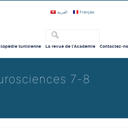
العربية
Français
lopédie tunisienne
La revue de l’Académie
Contactez-n
eurosciences 7-8