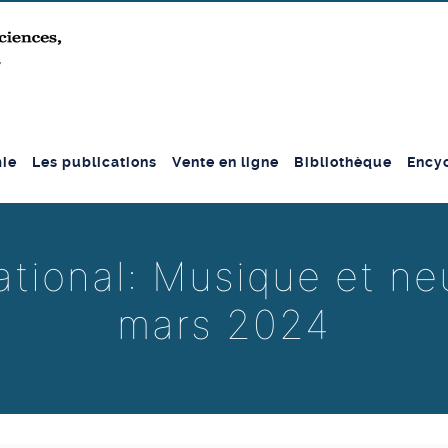
ie
Les publications
Vente en ligne
Bibliothèque
Encyc
ational: Musique et n
mars 2024