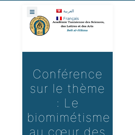
العربية
Français
Conférence
sur le thème
: Le
biomimétisme
au cœur des