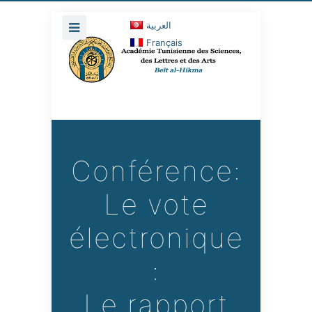
العربية
Français
Conférence:
Le vote
électronique
:
Le rapport