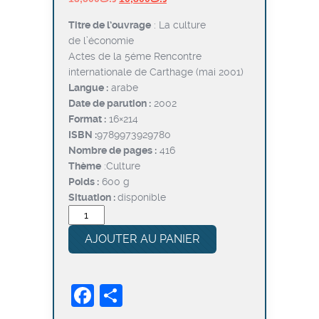
prix
prix
Titre de l’ouvrage
: La culture
initial
actuel
de l’économie
était :
est :
Actes de la 5éme Rencontre
د.ت10,800.
د.ت13,500.
internationale de Carthage (mai 2001)
Langue :
arabe
Date de parution :
2002
Format :
16×214
ISBN :
9789973929780
Nombre de pages :
416
Thème
:Culture
Poids :
600 g
Situation :
disponible
quantité
de
AJOUTER AU PANIER
La
culture
de
Facebook
Partager
l’économie