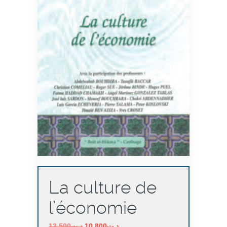
La culture de
l’économie
Le
Le
13,500
د.ت
10,800
د.ت