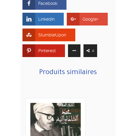
Facebook
LinkedIn
Google+
StumbleUpon
Pinterest
0
Produits similaires