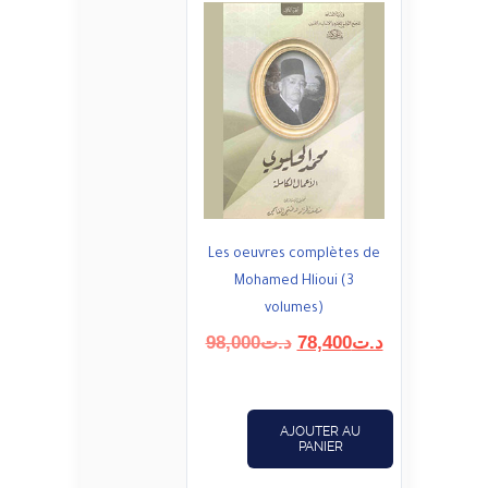
Les oeuvres complètes de
Mohamed Hlioui (3
volumes)
Le
Le
98,000
د.ت
78,400
د.ت
prix
prix
initial
actuel
était :
est :
AJOUTER AU
د.ت78,400.
د.ت98,000.
PANIER