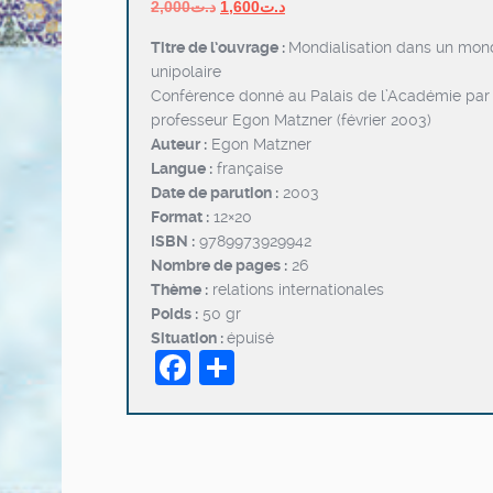
Le
Le
2,000
د.ت
1,600
د.ت
prix
prix
Titre de l’ouvrage :
Mondialisation dans un mon
initial
actuel
unipolaire
était :
est :
Conférence donné au Palais de l’Académie par 
د.ت1,600.
د.ت2,000.
professeur Egon Matzner (février 2003)
Auteur :
Egon Matzner
Langue :
française
Date de parution :
2003
Format :
12×20
ISBN :
9789973929942
Nombre de pages :
26
Thème :
relations internationales
Poids :
50 gr
Situation :
épuisé
Facebook
Partager