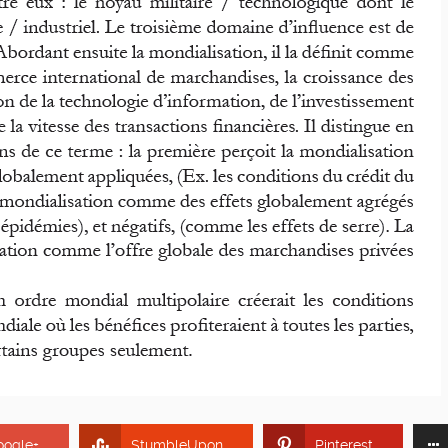
oogle+
StumbleUpon
Pinterest