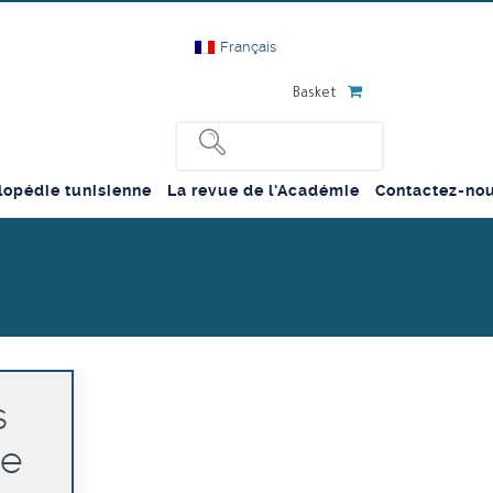
Français
Basket
lopédie tunisienne
La revue de l’Académie
Contactez-no
s
re