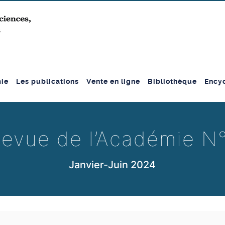
ie
Les publications
Vente en ligne
Bibliothèque
Encyc
evue de l’Académie N
Janvier-Juin 2024