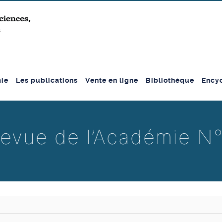
ie
Les publications
Vente en ligne
Bibliothèque
Encyc
evue de l’Académie N