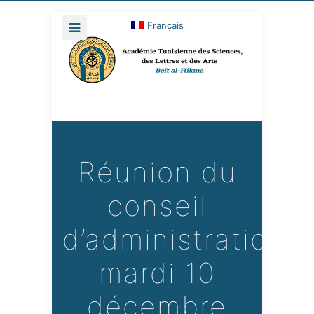
Français
Réunion du
conseil
d’administration
mardi 10
décembre