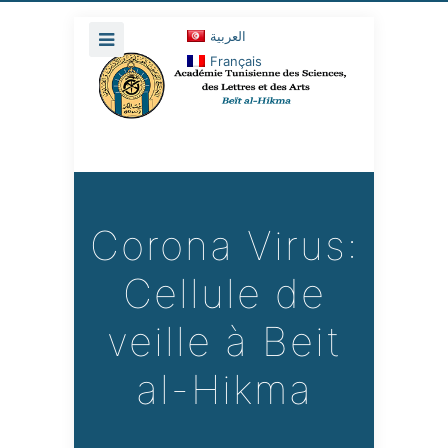
العربية
Français
Corona Virus:
Cellule de
veille à Beit
al-Hikma