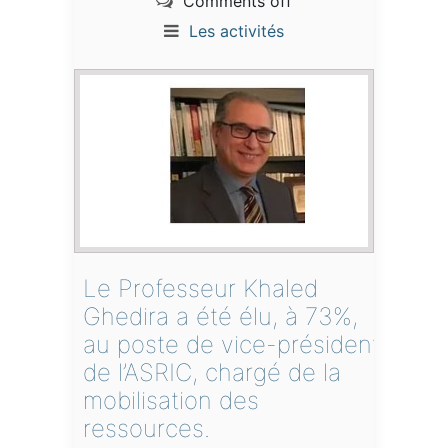
Comments off
Les activités
Le Professeur Khaled
Ghedira a été élu, à 73%,
au poste de vice-président
de l’ASRIC, chargé de la
mobilisation des
ressources.