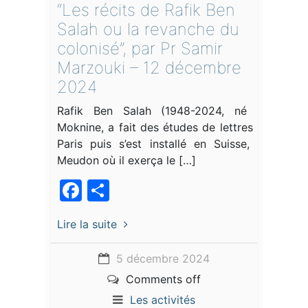
“Les récits de Rafik Ben
Salah ou la revanche du
colonisé”, par Pr Samir
Marzouki – 12 décembre
2024
Rafik Ben Salah (1948-2024, né à
Moknine, a fait des études de lettres à
Paris puis s’est installé en Suisse, à
Meudon où il exerça le […]
Facebook
Partager
Lire la suite
5 décembre 2024
Comments off
Les activités