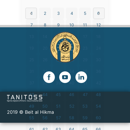
1
2
3
4
5
6
7
8
9
10
11
12
13
14
15
16
17
18
19
20
21
22
23
24
25
26
27
28
29
30
31
32
33
34
35
36
37
38
39
40
41
42
43
44
45
46
47
48
49
50
51
52
53
54
2019 © Beit al Hikma
55
56
57
58
59
60
61
62
63
64
65
66