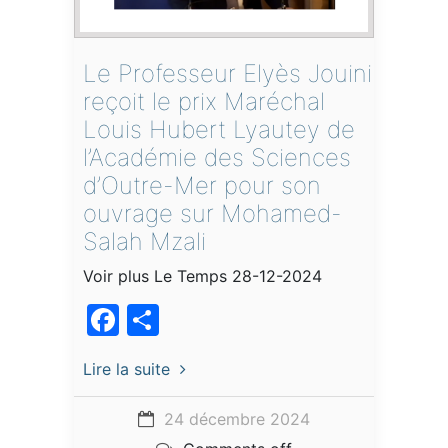
Le Professeur Elyès Jouini
reçoit le prix Maréchal
Louis Hubert Lyautey de
l’Académie des Sciences
d’Outre-Mer pour son
ouvrage sur Mohamed-
Salah Mzali
Voir plus Le Temps 28-12-2024
Facebook
Partager
Lire la suite
24 décembre 2024